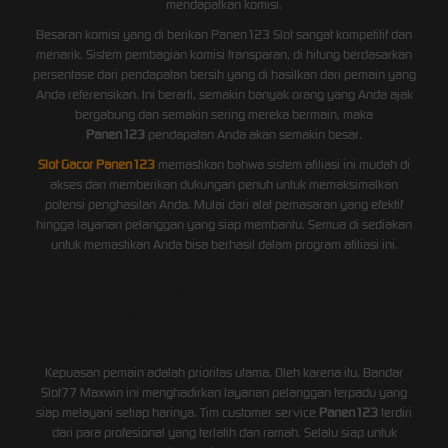
mendapatkan komisi.
Besaran komisi yang di berikan Panen123 Slot sangat kompetitif dan
menarik. Sistem pembagian komisi transparan, di hitung berdasarkan
persentase dari pendapatan bersih yang di hasilkan dari pemain yang
Anda referensikan. Ini berarti, semakin banyak orang yang Anda ajak
bergabung dan semakin sering mereka bermain, maka
Panen123
pendapatan Anda akan semakin besar.
Slot Gacor Panen123
memastikan bahwa sistem afiliasi ini mudah di
akses dan memberikan dukungan penuh untuk memaksimalkan
potensi penghasilan Anda. Mulai dari alat pemasaran yang efektif
hingga layanan pelanggan yang siap membantu. Semua di sediakan
untuk memastikan Anda bisa berhasil dalam program afiliasi ini.
Layanan Pelanggan Slot77 Gacor
Maxwin Terbaik Panen123 - Siap
Melayani 24 Jam
Kepuasan pemain adalah prioritas utama, Oleh karena itu, Bandar
Slot77 Maxwin ini menghadirkan layanan pelanggan terpadu yang
siap melayani setiap harinya. Tim customer service
Panen123
terdiri
dari para profesional yang terlatih dan ramah. Selalu siap untuk