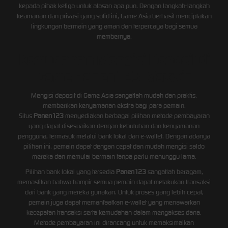
kepada pihak ketiga untuk alasan apa pun. Dengan langkah-langkah
keamanan dan privasi yang solid ini, Game Asia berhasil menciptakan
lingkungan bermain yang aman dan terpercaya bagi semua
membernya.
Kemudahan Mengisi Deposit di
Game Panen123 Maxwin
Mengisi deposit di Game Asia sangatlah mudah dan praktis,
memberikan kenyamanan ekstra bagi para pemain.
Situs
Panen123
menyediakan berbagai pilihan metode pembayaran
yang dapat disesuaikan dengan kebutuhan dan kenyamanan
pengguna, termasuk melalui bank lokal dan e-wallet. Dengan adanya
pilihan ini, pemain dapat dengan cepat dan mudah mengisi saldo
mereka dan memulai bermain tanpa perlu menunggu lama.
Pilihan bank lokal yang tersedia
Panen123
sangatlah beragam,
memastikan bahwa hampir semua pemain dapat melakukan transaksi
dari bank yang mereka gunakan. Untuk proses yang lebih cepat,
pemain juga dapat memanfaatkan e-wallet yang menawarkan
kecepatan transaksi serta kemudahan dalam mengakses dana.
Metode pembayaran ini dirancang untuk memaksimalkan