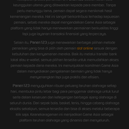
keunggulan utama yang ditawarkan kepada para member. Tanpa
perlu menunggu lama, pemain dapat segera menikmati hasil
kemenangan mereka. Hal ini sangat berkontribusi terhadap kepuasan
pemain, sebab mereka dapat mengandalkan Game Asia sebagai
platform yang tidak hanya menawarkan permainan berkualitas tinggi
tapi juga layanan transaksi finansial yang terpercaya.
Selain itu,
Panen123
juga menawarkan berbagai pilihan metode
penarikan yang bisa di pilih oleh pemain
slot online
sesuai dengan
kebutuhan dan kenyamanan mereka. Baik itu melalui transfer bank
lokal atau e-wallet, semua pilihan tersedia untuk memudahkan akses
pemain kepada dana mereka. Ini menunjukkan komitmen Game Asia
dalam menyediakan pengalaman bermain yang tidak hanya
menyenangkan tapi juga praktis dan efisien.
Panen123
menyuguhkan ribuan peluang taruhan olahraga setiap
hari, membuka pintu lebar bagi para penggemar olahraga untuk turut
serta dalam keseruan dan ketegangan berbagai ajang olahraga di
seluruh dunia. Dari sepak bola, basket, tenis, hingga cabang olahraga
eksotis sekalipun, semua tersedia dan bisa di akses melalui beberapa
klik saja. Keanekaragaman ini menjadikan Game Asia sebagai
platform taruhan olahraga yang dinamis dan menyeluruh.