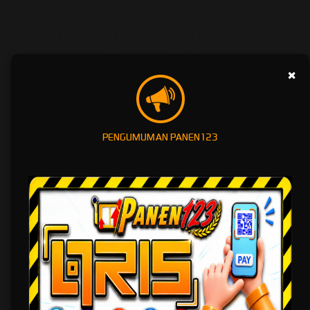
Mudah Mendapatkan ID Untuk
Login Slot77 Bersama Agen
Panen123
×
Berpartisipasi dalam taruhan olahraga di
Panen123 Login
tidak
hanya memberi kesempatan kepada para pemain untuk terlibat
langsung dalam pertandingan favorit mereka. Tetapi juga menawarkan
potensi kemenangan yang besar. Dengan odds yang kompetitif dan
PENGUMUMAN PANEN123
pasar taruhan yang luas, pemain di berikan kebebasan untuk memilih
strategi taruhan yang paling sesuai dengan pengetahuan dan
preferensi mereka.
Panen123
juga menyediakan statistik dan informasi terkini yang
dapat membantu pemain dalam membuat keputusan taruhan yang
lebih tepat. Di tambah lagi, layanan streaming langsung beberapa
pertandingan olahraga memungkinkan pemain untuk mengikuti aksi
pertandingan secara real-time, meningkatkan intensitas dan
kegembiraan bermain di Game Asia.
Permainan
Panen123
online menjadi semakin populer di kalangan
pecinta judi online, terutama di platform Panen123 Slot, yang di kenal
sebagai salah satu penyedia slot terpercaya. Permainan slot online