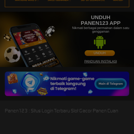
UNDUH
PANEN123 APP
Nikmati berbagai permainan dalam satu
genggaman
UNDUH
PANDUAN INSTALASI
Panen123 : Situs Login Terbaru Slot Gacor Panen Cuan