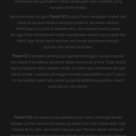
membantu menyelesaikan setiap pertanyaan atau masalah yang
mungkin Anda hadapi.
Berkomunikasi dengan
Panen123
support kami sangatlah mudah dan
dapat di lakukan melalui berbagai platform. Termasuk aplikasi
WhatsApp, live chat di website kami, atau melalui media sosial
lainnya. Kami berkomitmen untuk memberikan respon yang cepat dan
efektif agar Anda dapat kembali menikmati permainan dengan
nyaman dan tanpa hambatan.
Panen123
mengerti pentingnya layanan pelanggan yang responsif
dan dapat di andalkan, terutama dalam dunia judi online. Tidak peduli
apa pertanyaan atau masalah Anda, tim kami siap membantu dengan
solusi terbaik. Layanan pelanggan terbaik pada platform slot77 gacor
ini merupakan salah satu aspek yang menjadikannya pilihan utama
para pemain slot online.
Panen123 - Bandar Judi Online
Olahraga Terpopuler Saat Ini
Panen123
menawarkan pengalaman judi online olahraga terbaik
dengan pilihan permainan langsung setiap hari. Dari sepak bola, bola
basket, tenis, hoki, dan masih banyak lagi. Pemain dapat menikmati
berbagai jenis taruhan pada olahraga favorit mereka. Dengan adanya