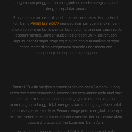
kenyamanan pengguna, memungkinkan mereka mengisi deposit
dengan cepat dan aman.
Proses pengisian deposit sendiri sangat sederhana dan mudah di
ikuti. Game
Panen123 Slot77
menyediakan panduan langkah demi
langkah untuk membantu pemain baru dalam proses pengisian saldo
account mereka. Dengan support pelanggan 24/7, pertanyaan
seputar deposit dapat langsung dijawab dan diselesaikan dengan
cepat, memastikan pengalaman bermain yang lancar dan
menyenangkan bagi semua pengguna.
Proses Penarikan Dana Cepat
dan Mudah di Panen123 Gacor
Panen123
Asia menjamin proses penarikan dana (withdraw) yang
cepat dan tanpa penundaan, memberikan kemudahan lebih bagi para
pemain. Situs ini memahami pentingnya akses cepat kepada
kemenangan, sehingga telah menyediakan sistem yang efisien untuk
memproses penarikan dana. Pemain hanya perlu mengikuti beberapa
langkah sederhana untuk menarik dana mereka, dan prosesnya akan
segera di proses oleh tim keuangan Game Asia.
Kecepatan proses penarikan di
Panen123
adalah salah satu