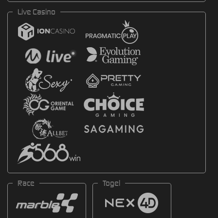
Live Casino
Race
Togel