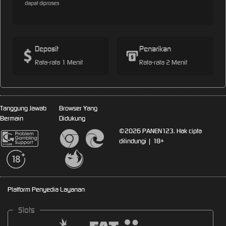
dapat diproses
Deposit
Penarikan
Rata-rata 1 Menit
Rata-rata 2 Menit
Tanggung Jawab
Browser Yang
Bermain
Didukung
©2026 PANEN123. Hak cipta
dilindungi | 18+
Platform Penyedia Layanan
Slots