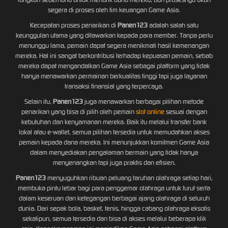
segera di proses oleh tim keuangan Game Asia.
Kecepatan proses penarikan di
Panen123
adalah salah satu
keunggulan utama yang ditawarkan kepada para member. Tanpa perlu
menunggu lama, pemain dapat segera menikmati hasil kemenangan
mereka. Hal ini sangat berkontribusi terhadap kepuasan pemain, sebab
mereka dapat mengandalkan Game Asia sebagai platform yang tidak
hanya menawarkan permainan berkualitas tinggi tapi juga layanan
transaksi finansial yang terpercaya.
Selain itu,
Panen123
juga menawarkan berbagai pilihan metode
penarikan yang bisa di pilih oleh pemain
slot online
sesuai dengan
kebutuhan dan kenyamanan mereka. Baik itu melalui transfer bank
lokal atau e-wallet, semua pilihan tersedia untuk memudahkan akses
pemain kepada dana mereka. Ini menunjukkan komitmen Game Asia
dalam menyediakan pengalaman bermain yang tidak hanya
menyenangkan tapi juga praktis dan efisien.
Panen123
menyuguhkan ribuan peluang taruhan olahraga setiap hari,
membuka pintu lebar bagi para penggemar olahraga untuk turut serta
dalam keseruan dan ketegangan berbagai ajang olahraga di seluruh
dunia. Dari sepak bola, basket, tenis, hingga cabang olahraga eksotis
sekalipun, semua tersedia dan bisa di akses melalui beberapa klik