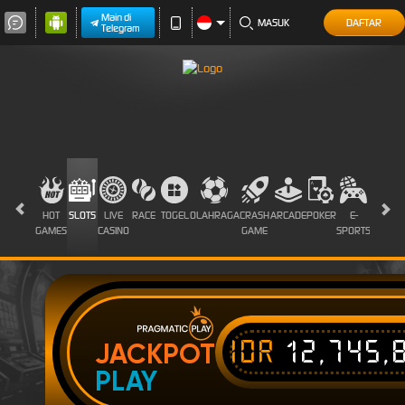
Main di
MASUK
DAFTAR
Telegram
HOT
SLOTS
LIVE
RACE
TOGEL
OLAHRAGA
CRASH
ARCADE
POKER
E-
SABUN
GAMES
CASINO
GAME
SPORTS
AYAM
IDR
12,745,
JACKPOT
PLAY