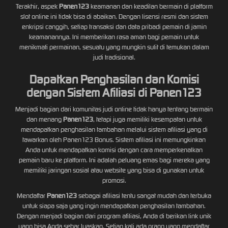
Terakhir, aspek
Panen123
keamanan dan keadilan bermain di platform
slot online ini tidak bisa di abaikan. Dengan lisensi resmi dan sistem
enkripsi canggih, setiap transaksi dan data pribadi pemain di jamin
keamanannya. Ini memberikan rasa aman bagi pemain untuk
menikmati permainan, sesuatu yang mungkin sulit di temukan dalam
judi tradisional.
Dapatkan Penghasilan dan Komisi
dengan Sistem Afiliasi di Panen123
Menjadi bagian dari komunitas judi online tidak hanya tentang bermain
dan menang
Panen123
, tetapi juga memiliki kesempatan untuk
mendapatkan penghasilan tambahan melalui sistem afiliasi yang di
tawarkan oleh Panen123 Bonus. Sistem afiliasi ini memungkinkan
Anda untuk mendapatkan komisi dengan cara memperkenalkan
pemain baru ke platform. Ini adalah peluang emas bagi mereka yang
memiliki jaringan sosial atau website yang bisa di gunakan untuk
promosi.
Mendaftar
Panen123
sebagai afiliasi tentu sangat mudah dan terbuka
untuk siapa saja yang ingin mendapatkan penghasilan tambahan.
Dengan menjadi bagian dari program afiliasi, Anda di berikan link unik
yang bisa Anda sebar luaskan. Setiap kali ada orang yang mendaftar