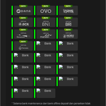
* Selama bank maintenance dan bank offline deposit dan penarikan tidak