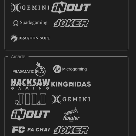
Arcade