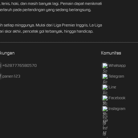
 tenis, hoki, dan masih banyak lagi. Pemain dapat menikmati
bertaruh pada pertandingan yang sedang berlangsung,
h setiap minggunya. Mulai dari Liga Premier Inggris, La Liga
dari skor akhir, pencetak gol terbanyak, hingga handicap.
kungan
Komunitas
+6287776580570
Whatsapp
panen123
Telegram
Line
Facebook
Instagram