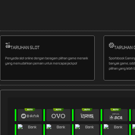
TARUHAN SLOT
TARUHAN 
Penyedia slot online dengan beragam pilihan game menarik
Sportsbook Gaming
yang memudahkan pemain untuk mencapai jackpot
banyak game, odds
pilihan yang lebih