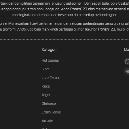
ik dengan pilihan permainan langsung setiap hari. Dari sepak bola, bola basket,
ka. Dengan adanya Permainan Langsung. Anda
Panen123
bisa merasakan sensasi 
meningkatkan adrenalin dan keseruan dalam setiap pertandingan.
unia. Menawarkan liga-liga ternama dengan ratusan pertandingan yang bisa di pili
u platform. Anda juga bisa menikmati berbagai pilihan taruhan
Panen123
, mulai 
Kategori
Du
Hot Games
Slots
Live Casino
Race
Togel
Olahraga
Crash Game
Arcade