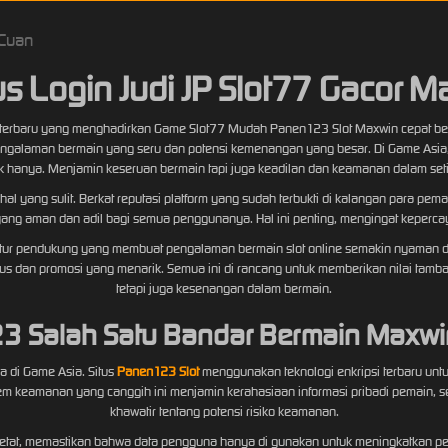
 Cuan
s Login Judi JP Slot77 Gacor 
or terbaru yang menghadirkan Game Slot77 Mudah Panen123 Slot Maxwin cepat ber
galaman bermain yang seru dan potensi kemenangan yang besar. Di Game Asia, 
k hanya. Menjamin keseruan bermain tapi juga keadilan dan keamanan dalam se
hal yang sulit. Berkat reputasi platform yang sudah terbukti di kalangan para pem
ang aman dan adil bagi semua penggunanya. Hal ini penting, mengingat keperca
-fitur pendukung yang membuat pengalaman bermain slot online semakin nyaman
dan promosi yang menarik. Semua ini di rancang untuk memberikan nilai tambah
tetapi juga kesenangan dalam bermain.
3 Salah Satu Bandar Bermain Maxwi
 di Game Asia. Situs
Panen123 Slot
menggunakan teknologi enkripsi terbaru untu
istem keamanan yang canggih ini menjamin kerahasiaan informasi pribadi pemain
khawatir tentang potensi risiko keamanan.
ketat, memastikan bahwa data pengguna hanya di gunakan untuk meningkatkan p