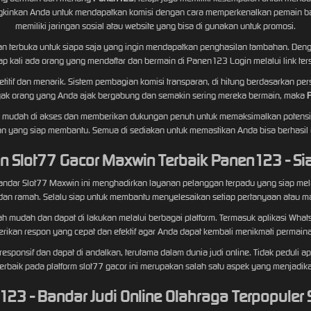
ngkinkan Anda untuk mendapatkan komisi dengan cara memperkenalkan pemain bar
memiliki jaringan sosial atau website yang bisa di gunakan untuk promosi.
dan terbuka untuk siapa saja yang ingin mendapatkan penghasilan tambahan. Dengan
iap kali ada orang yang mendaftar dan bermain di Panen123 Login melalui link te
itif dan menarik. Sistem pembagian komisi transparan, di hitung berdasarkan per
anyak orang yang Anda ajak bergabung dan semakin sering mereka bermain, maka
ni mudah di akses dan memberikan dukungan penuh untuk memaksimalkan potensi p
 yang siap membantu. Semua di sediakan untuk memastikan Anda bisa berhasil da
 Slot77 Gacor Maxwin Terbaik Panen123 - Si
Bandar Slot77 Maxwin ini menghadirkan layanan pelanggan terpadu yang siap mel
ih dan ramah. Selalu siap untuk membantu menyelesaikan setiap pertanyaan atau
h mudah dan dapat di lakukan melalui berbagai platform. Termasuk aplikasi WhatsA
rikan respon yang cepat dan efektif agar Anda dapat kembali menikmati perma
sponsif dan dapat di andalkan, terutama dalam dunia judi online. Tidak peduli 
erbaik pada platform slot77 gacor ini merupakan salah satu aspek yang menjadika
23 - Bandar Judi Online Olahraga Terpopuler S