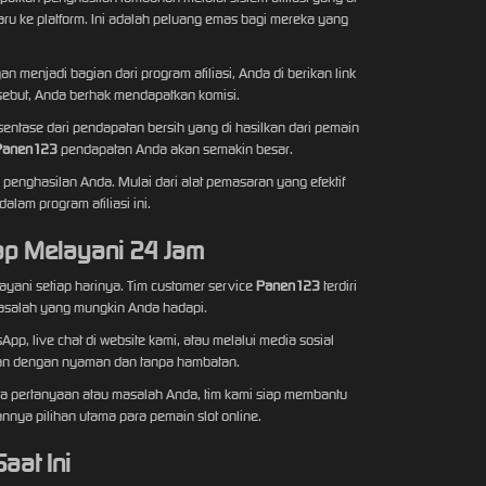
u ke platform. Ini adalah peluang emas bagi mereka yang
 menjadi bagian dari program afiliasi, Anda di berikan link
rsebut, Anda berhak mendapatkan komisi.
sentase dari pendapatan bersih yang di hasilkan dari pemain
Panen123
pendapatan Anda akan semakin besar.
enghasilan Anda. Mulai dari alat pemasaran yang efektif
lam program afiliasi ini.
ap Melayani 24 Jam
ayani setiap harinya. Tim customer service
Panen123
terdiri
 masalah yang mungkin Anda hadapi.
pp, live chat di website kami, atau melalui media sosial
inan dengan nyaman dan tanpa hambatan.
apa pertanyaan atau masalah Anda, tim kami siap membantu
nnya pilihan utama para pemain slot online.
aat Ini