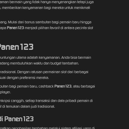
alaman bermain yang tidak hanya menyenangkan tetapi juga
ain, memberikan kenyamanan bagi mereka untuk menikmati
ang. Mulai dari bonus sambutan bagi pemain baru hingga
ngapa
Panen123
menjadi pilihan favorit di antara pecinta slot
i Panen123
 keuntungan utama adalah kenyamanan. Anda bisa bermain
terkadang membutuhkan waktu dan
budget tambahan.
radisional. Dengan ratusan permainan slot dari berbagai
uai dengan preferensi mereka.
butan bagi pemain baru, cashback
Panen123
, atau berbagai
player.
nkripsi canggih, setiap transaksi dan data pribadi pemain di
di temukan dalam judi tradisional.
 di Panen123
patkan penghasilan tambahan melalui sistem afiliasi yang di