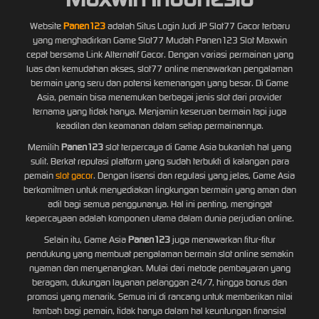
Website
Panen123
adalah Situs Login Judi JP Slot77 Gacor terbaru
yang menghadirkan Game Slot77 Mudah Panen123 Slot Maxwin
cepat bersama Link Alternatif Gacor. Dengan variasi permainan yang
luas dan kemudahan akses, slot77 online menawarkan pengalaman
bermain yang seru dan potensi kemenangan yang besar. Di Game
Asia, pemain bisa menemukan berbagai jenis slot dari provider
ternama yang tidak hanya. Menjamin keseruan bermain tapi juga
keadilan dan keamanan dalam setiap permainannya.
Memilih
Panen123
slot terpercaya di Game Asia bukanlah hal yang
sulit. Berkat reputasi platform yang sudah terbukti di kalangan para
pemain
slot gacor
. Dengan lisensi dan regulasi yang jelas, Game Asia
berkomitmen untuk menyediakan lingkungan bermain yang aman dan
adil bagi semua penggunanya. Hal ini penting, mengingat
kepercayaan adalah komponen utama dalam dunia perjudian online.
Selain itu, Game Asia
Panen123
juga menawarkan fitur-fitur
pendukung yang membuat pengalaman bermain slot online semakin
nyaman dan menyenangkan. Mulai dari metode pembayaran yang
beragam, dukungan layanan pelanggan 24/7, hingga bonus dan
promosi yang menarik. Semua ini di rancang untuk memberikan nilai
tambah bagi pemain, tidak hanya dalam hal keuntungan finansial