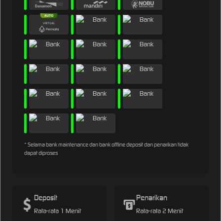
* Selama bank maintenance dan bank offline deposit dan penarikan tidak
dapat diproses
Deposit
Penarikan
Rata-rata 1 Menit
Rata-rata 2 Menit