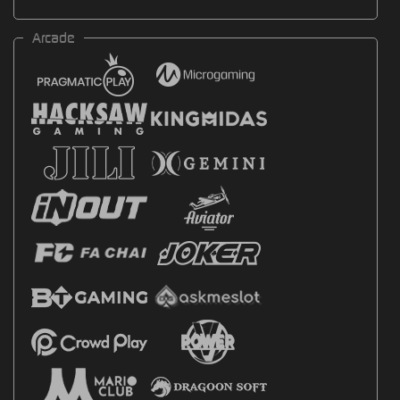
Arcade