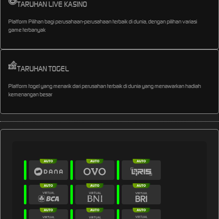
TARUHAN LIVE KASINO
Platform Pilihan bagi perusahaan-perusahaan terbaik di dunia, dengan pilihan variasi
game terbanyak
TARUHAN TOGEL
Platform togel yang menarik dari perusahan terbaik di dunia yang menawarkan hadiah
kemenangan besar