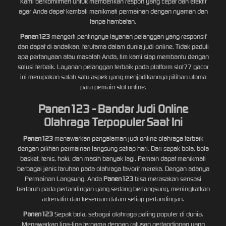
Kami berkomitmen untuk memberikan respon yang cepat dan efektif
agar Anda dapat kembali menikmati permainan dengan nyaman dan
tanpa hambatan.
Panen123
mengerti pentingnya layanan pelanggan yang responsif
dan dapat di andalkan, terutama dalam dunia judi online. Tidak peduli
apa pertanyaan atau masalah Anda, tim kami siap membantu dengan
solusi terbaik. Layanan pelanggan terbaik pada platform slot77 gacor
ini merupakan salah satu aspek yang menjadikannya pilihan utama
para pemain slot online.
Panen123 - Bandar Judi Online
Olahraga Terpopuler Saat Ini
Panen123
menawarkan pengalaman judi online olahraga terbaik
dengan pilihan permainan langsung setiap hari. Dari sepak bola, bola
basket, tenis, hoki, dan masih banyak lagi. Pemain dapat menikmati
berbagai jenis taruhan pada olahraga favorit mereka. Dengan adanya
Permainan Langsung. Anda
Panen123
bisa merasakan sensasi
bertaruh pada pertandingan yang sedang berlangsung, meningkatkan
adrenalin dan keseruan dalam setiap pertandingan.
Panen123
Sepak bola, sebagai olahraga paling populer di dunia.
Menawarkan liga-liga ternama dengan ratusan pertandingan yang