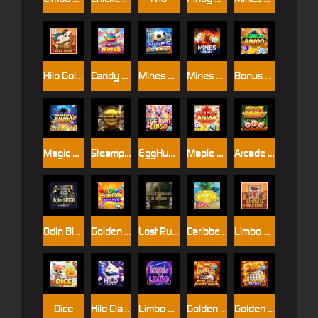
Hilo Gold Rush
Candy Mines
Mines Soccer
Mines Classic
Bonus Bingo
Magic Bingo
Steampunk
EggHunt Bingo
Maple Bingo
Arcade Bingo
Odin Bingo
Golden Bingo
Lost Ruins
Caribbean Bingo
Limbo Gold Rush
Dice
Hilo Classic
Limbo Neon
Golden Fortunes
Golden Horse Riches