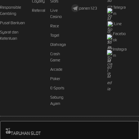
Loyalty
Slots
Responsible
Telegra
panen123
Referral
Live
Gambling
m
Casino
Pusat Bantuan
Line
Race
Syarat dan
Facebo
Togel
Ketentuan
ok
Olahraga
Instagra
Crash
m
Game
Arcade
Poker
E-Sports
Sabung
Ayam
TARUHAN SLOT