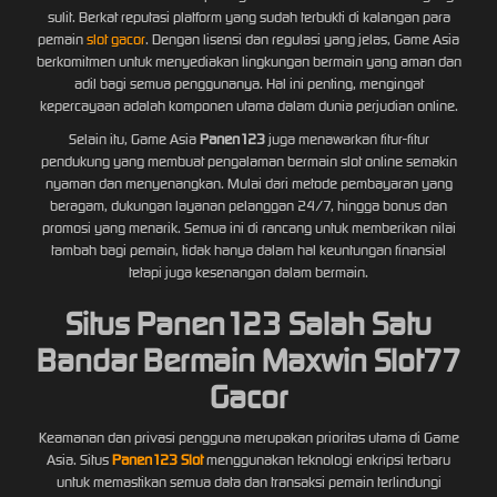
sulit. Berkat reputasi platform yang sudah terbukti di kalangan para
pemain
slot gacor
. Dengan lisensi dan regulasi yang jelas, Game Asia
berkomitmen untuk menyediakan lingkungan bermain yang aman dan
adil bagi semua penggunanya. Hal ini penting, mengingat
kepercayaan adalah komponen utama dalam dunia perjudian online.
Selain itu, Game Asia
Panen123
juga menawarkan fitur-fitur
pendukung yang membuat pengalaman bermain slot online semakin
nyaman dan menyenangkan. Mulai dari metode pembayaran yang
beragam, dukungan layanan pelanggan 24/7, hingga bonus dan
promosi yang menarik. Semua ini di rancang untuk memberikan nilai
tambah bagi pemain, tidak hanya dalam hal keuntungan finansial
tetapi juga kesenangan dalam bermain.
Situs Panen123 Salah Satu
Bandar Bermain Maxwin Slot77
Gacor
Keamanan dan privasi pengguna merupakan prioritas utama di Game
Asia. Situs
Panen123 Slot
menggunakan teknologi enkripsi terbaru
untuk memastikan semua data dan transaksi pemain terlindungi