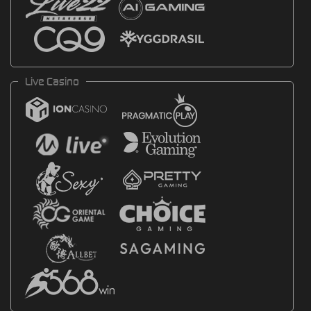
Live Casino