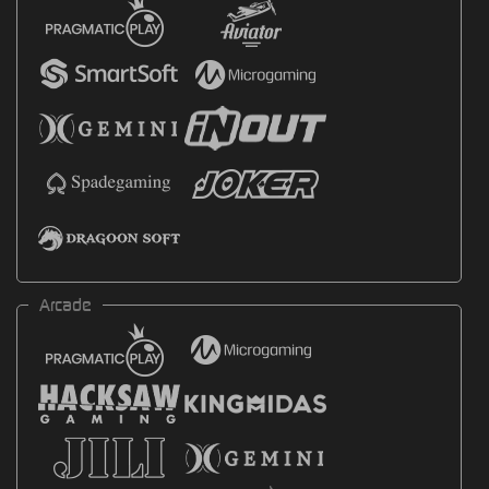
Arcade