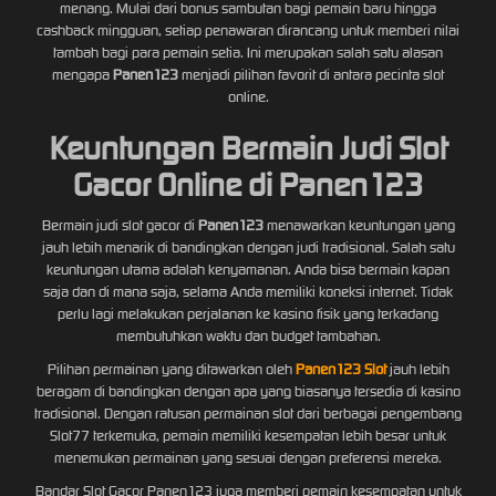
menang. Mulai dari bonus sambutan bagi pemain baru hingga
cashback mingguan, setiap penawaran dirancang untuk memberi nilai
tambah bagi para pemain setia. Ini merupakan salah satu alasan
mengapa
Panen123
menjadi pilihan favorit di antara pecinta slot
online.
Keuntungan Bermain Judi Slot
Gacor Online di Panen123
Bermain judi slot gacor di
Panen123
menawarkan keuntungan yang
jauh lebih menarik di bandingkan dengan judi tradisional. Salah satu
keuntungan utama adalah kenyamanan. Anda bisa bermain kapan
saja dan di mana saja, selama Anda memiliki koneksi internet. Tidak
perlu lagi melakukan perjalanan ke kasino fisik yang terkadang
membutuhkan waktu dan
budget tambahan.
Pilihan permainan yang ditawarkan oleh
Panen123 Slot
jauh lebih
beragam di bandingkan dengan apa yang biasanya tersedia di kasino
tradisional. Dengan ratusan permainan slot dari berbagai pengembang
Slot77 terkemuka, pemain memiliki kesempatan lebih besar untuk
menemukan permainan yang sesuai dengan preferensi mereka.
Bandar Slot Gacor Panen123 juga memberi pemain kesempatan untuk