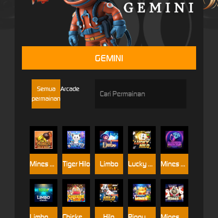
GEMINI
Semua
Arcade
permainan
Mines Gold Rush
Tiger Hilo
Limbo
Lucky Hilo
Mines Neon
Limbo Classic
Chicken Run
Hilo
Pinoy Mines
Mines Maple