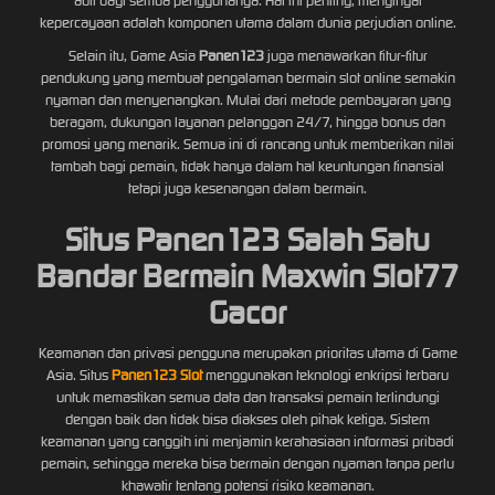
adil bagi semua penggunanya. Hal ini penting, mengingat
kepercayaan adalah komponen utama dalam dunia perjudian online.
Selain itu, Game Asia
Panen123
juga menawarkan fitur-fitur
pendukung yang membuat pengalaman bermain slot online semakin
nyaman dan menyenangkan. Mulai dari metode pembayaran yang
beragam, dukungan layanan pelanggan 24/7, hingga bonus dan
promosi yang menarik. Semua ini di rancang untuk memberikan nilai
tambah bagi pemain, tidak hanya dalam hal keuntungan finansial
tetapi juga kesenangan dalam bermain.
Situs Panen123 Salah Satu
Bandar Bermain Maxwin Slot77
Gacor
Keamanan dan privasi pengguna merupakan prioritas utama di Game
Asia. Situs
Panen123 Slot
menggunakan teknologi enkripsi terbaru
untuk memastikan semua data dan transaksi pemain terlindungi
dengan baik dan tidak bisa diakses oleh pihak ketiga. Sistem
keamanan yang canggih ini menjamin kerahasiaan informasi pribadi
pemain, sehingga mereka bisa bermain dengan nyaman tanpa perlu
khawatir tentang potensi risiko keamanan.