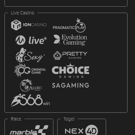
Live Casino
Race
Togel