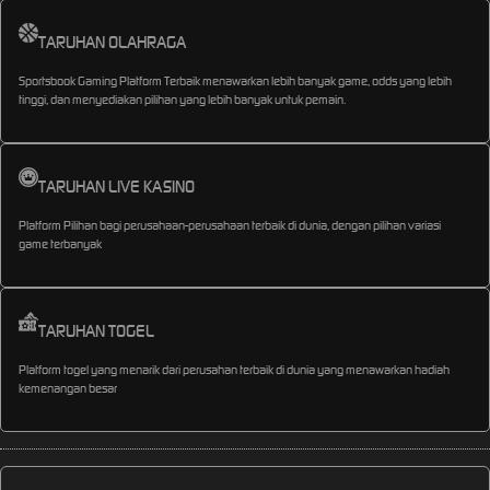
TARUHAN OLAHRAGA
Sportsbook Gaming Platform Terbaik menawarkan lebih banyak game, odds yang lebih
tinggi, dan menyediakan pilihan yang lebih banyak untuk pemain.
TARUHAN LIVE KASINO
Platform Pilihan bagi perusahaan-perusahaan terbaik di dunia, dengan pilihan variasi
game terbanyak
TARUHAN TOGEL
Platform togel yang menarik dari perusahan terbaik di dunia yang menawarkan hadiah
kemenangan besar