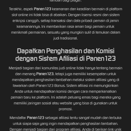
tambah bagi player.
Terakhir, aspek
Panen123
keamanan dan keadilan bermain di platform
slot online ini tidak bisa di abaikan. Dengan lisensi resmi dan sistem
enkripsi canggih, setiap transaksi dan data pribadi pemain di jamin
keamanannya. Ini memberikan rasa aman bagi pemain untuk
menikmati permainan, sesuatu yang mungkin sulit di temukan dalam
judi tradisional.
Dapatkan Penghasilan dan Komisi
dengan Sistem Afiliasi di Panen123
Menjadi bagian dari komunitas judi online tidak hanya tentang bermain
dan menang
Panen123
, tetapi juga memiliki kesempatan untuk
mendapatkan penghasilan tambahan melalui sistem afiliasi yang di
tawarkan oleh Panen123 Bonus. Sistem afiliasi ini memungkinkan
Anda untuk mendapatkan komisi dengan cara memperkenalkan
pemain baru ke platform. Ini adalah peluang emas bagi mereka yang
memiliki jaringan sosial atau website yang bisa di gunakan untuk
promosi.
Mendaftar
Panen123
sebagai afiliasi tentu sangat mudah dan terbuka
untuk siapa saja yang ingin mendapatkan penghasilan tambahan.
Dengan menjadi bagian dari program afiliasi, Anda di berikan link unik