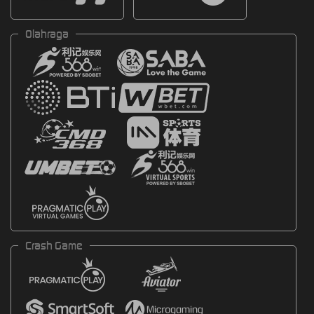
Olahraga
Crash Game