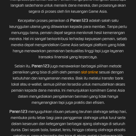
langkah sederhana untuk menarik dana mereka, dan prosesnya akan
segera di proses oleh tim keuangan Game Asia.
Kecepatan proses penarikan di
Panen123
adalah salah satu
keunggulan utama yang ditawarkan kepada para member. Tanpa perlu
menunggu lama, pemain dapat segera menikmati hasil kemenangan
mereka. Hal ini sangat berkontribusi terhadap kepuasan pemain, sebab
mereka dapat mengandalkan Game Asia sebagai platform yang tidak
hanya menawarkan permainan berkualitas tinggi tapi juga layanan
transaksi finansial yang terpercaya.
Selain itu,
Panen123
juga menawarkan berbagai pilihan metode
penarikan yang bisa di pilih oleh pemain
slot online
sesuai dengan
kebutuhan dan kenyamanan mereka. Baik itu melalui transfer bank
lokal atau e-wallet, semua pilihan tersedia untuk memudahkan akses
pemain kepada dana mereka. Ini menunjukkan komitmen Game Asia
dalam menyediakan pengalaman bermain yang tidak hanya
menyenangkan tapi juga praktis dan efisien.
Panen123
menyuguhkan ribuan peluang taruhan olahraga setiap hari,
membuka pintu lebar bagi para penggemar olahraga untuk turut serta
dalam keseruan dan ketegangan berbagai ajang olahraga di seluruh
dunia. Dari sepak bola, basket, tenis, hingga cabang olahraga eksotis
sekalipun, semua tersedia dan bisa di akses melalui beberapa klik