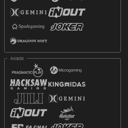
Arcade