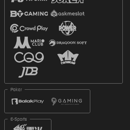
Poker
E-Sports