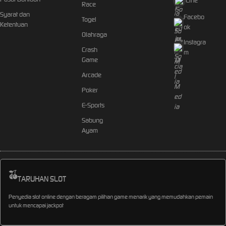
Line
Race
Syarat dan
Facebo
Togel
Ketentuan
ok
Olahraga
Instagra
Crash
m
Game
Arcade
Poker
E-Sports
Sabung
Ayam
TARUHAN SLOT
Penyedia slot online dengan beragam pilihan game menarik yang memudahkan pemain
untuk mencapai jackpot