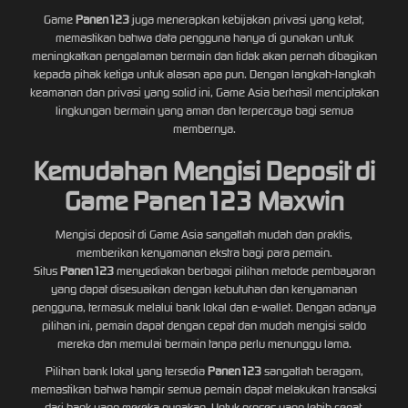
Game
Panen123
juga menerapkan kebijakan privasi yang ketat,
memastikan bahwa data pengguna hanya di gunakan untuk
meningkatkan pengalaman bermain dan tidak akan pernah dibagikan
kepada pihak ketiga untuk alasan apa pun. Dengan langkah-langkah
keamanan dan privasi yang solid ini, Game Asia berhasil menciptakan
lingkungan bermain yang aman dan terpercaya bagi semua
membernya.
Kemudahan Mengisi Deposit di
Game Panen123 Maxwin
Mengisi deposit di Game Asia sangatlah mudah dan praktis,
memberikan kenyamanan ekstra bagi para pemain.
Situs
Panen123
menyediakan berbagai pilihan metode pembayaran
yang dapat disesuaikan dengan kebutuhan dan kenyamanan
pengguna, termasuk melalui bank lokal dan e-wallet. Dengan adanya
pilihan ini, pemain dapat dengan cepat dan mudah mengisi saldo
mereka dan memulai bermain tanpa perlu menunggu lama.
Pilihan bank lokal yang tersedia
Panen123
sangatlah beragam,
memastikan bahwa hampir semua pemain dapat melakukan transaksi
dari bank yang mereka gunakan. Untuk proses yang lebih cepat,