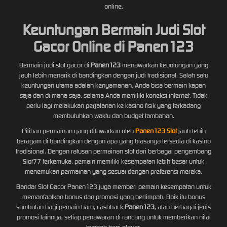
online.
Keuntungan Bermain Judi Slot
Gacor Online di Panen123
Bermain judi slot gacor di
Panen123
menawarkan keuntungan yang
jauh lebih menarik di bandingkan dengan judi tradisional. Salah satu
keuntungan utama adalah kenyamanan. Anda bisa bermain kapan
saja dan di mana saja, selama Anda memiliki koneksi internet. Tidak
perlu lagi melakukan perjalanan ke kasino fisik yang terkadang
membutuhkan waktu dan
budget tambahan.
Pilihan permainan yang ditawarkan oleh
Panen123 Slot
jauh lebih
beragam di bandingkan dengan apa yang biasanya tersedia di kasino
tradisional. Dengan ratusan permainan slot dari berbagai pengembang
Slot77 terkemuka, pemain memiliki kesempatan lebih besar untuk
menemukan permainan yang sesuai dengan preferensi mereka.
Bandar Slot Gacor Panen123 juga memberi pemain kesempatan untuk
memanfaatkan bonus dan promosi yang berlimpah. Baik itu bonus
sambutan bagi pemain baru, cashback
Panen123
, atau berbagai jenis
promosi lainnya, setiap penawaran di rancang untuk memberikan nilai